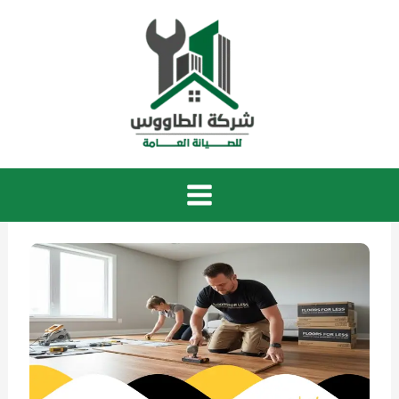
خطي
لى
لمحتوى