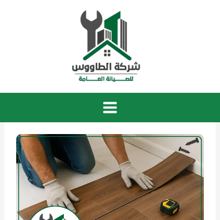
خطي
لى
لمحتوى