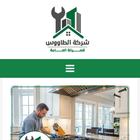
خطي
لى
لمحتوى