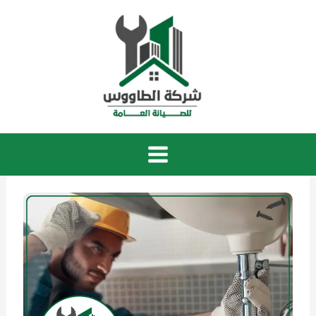
خطي
لى
لمحتوى