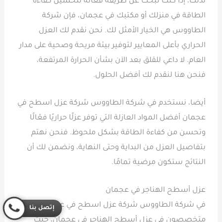
لذلك، إذا كنت تبحث عن طريقة فعالة لتحسين كفاءة
الطاقة في منزلك أو مكتبك في عجمان، فإن شركة
الطاووس هي الخيار الأمثل لك. نحن نقدم لك العزل
الحراري بأعلى المعايير لتوفير بيئة مريحة وصحية على مدار
العام. لا داعي للقلق بعد الآن بشأن الحرارة المرتفعة،
فنحن هنا لنقدم لك أفضل الحلول.
أيضا، نستخدم في شركة الطاووس شركة عزل اسطح في
عجمان أفضل المواد العازلة التي توفر عزلًا حراريًا فعّالًا
وتحسن من كفاءة الطاقة بشكل ملحوظ. فنحن نهتم
بتفاصيل العزل من البداية وحتى النهاية، ونضمن لك أن
النتائج ستكون مرضية تمامًا.
عزل أسطح الهناجر في عجمان
في شركة الطاووس شركة عزل اسطح في عجمان، نحن
إتصل بنا
متخصصون في عزل أسطح الهناجر في عجمان، حيث