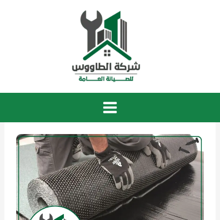
خطي
لى
لمحتوى