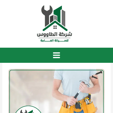
خطي
لى
لمحتوى